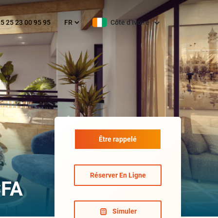
5 25 23 00 95 95
Côte d’Ivoire
être rappelé
Réserver En Ligne
CFA
Simuler