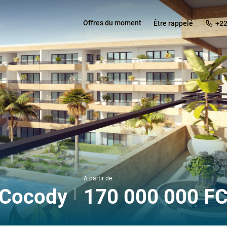
Offres du moment
être rappelé
+22
A partir de
 Cocody
170 000 000 F